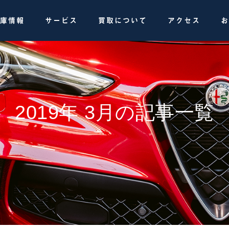
庫情報
サービス
買取について
アクセス
お
2019年 3月の記事一覧
IBLE FLOOR BAR R 取り付け
うかい鳥山へ
フコラム
スタッフコラム