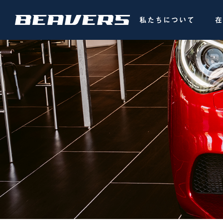
私たちについて
在

ワゴン
レヴォーグ車検
FLEX
スタッフコラム
スタッ