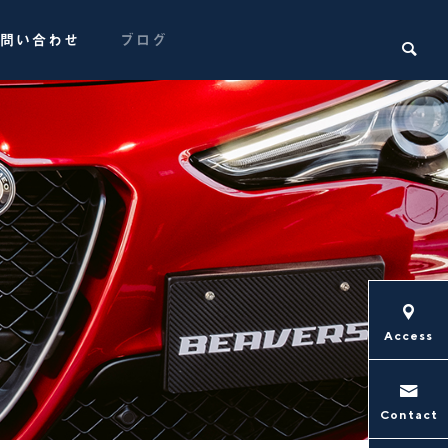
問い合わせ
ブログ

インプレッサWRX STI 納車前準備
インプレッ
Access
スタッフコラム
スタッフコ
Contact