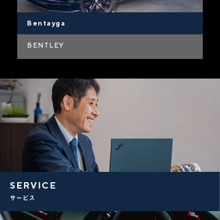
Bentayga
M
BENTLEY
M
SERVICE
サービス