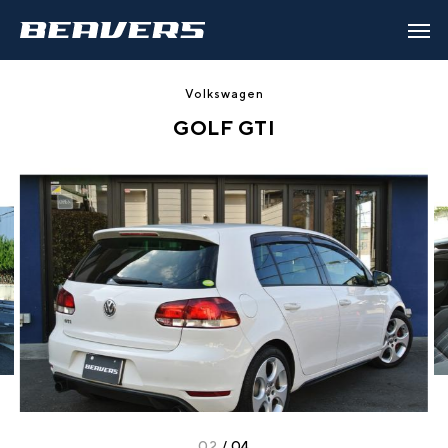
Volkswagen
GOLF GTI
02
/
04