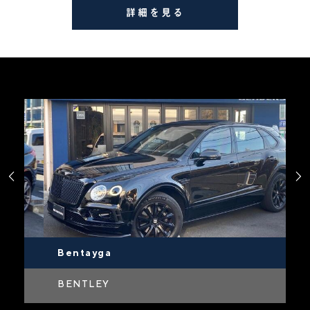
詳細を見る


Bentayga
M
BENTLEY
M