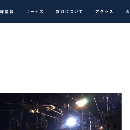
庫情報
サービス
買取について
アクセス
お
IBLE FLOOR BAR R 取り付け
うかい鳥山へ
フコラム
スタッフコラム