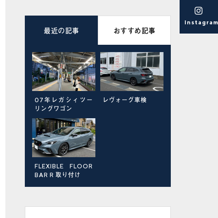
Instagra
最近の記事
おすすめ記事
07年レガシィツー
スバルの農道のバン
レヴォーグ車検
XV納車準備続き
リングワゴン
納車準備
FLEXIBLE FLOOR
BAR R 取り付け