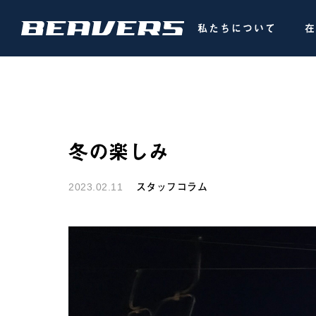
私たちについて
在
冬の楽しみ
2023.02.11
スタッフコラム

ワゴン
レヴォーグ車検
FLEX
スタッフコラム
スタッ