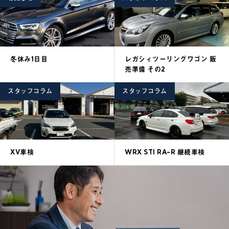
冬休み1日目
レガシィツーリングワゴン 販
売準備 その2
スタッフコラム
スタッフコラム
XV車検
WRX STI RA-R 継続車検